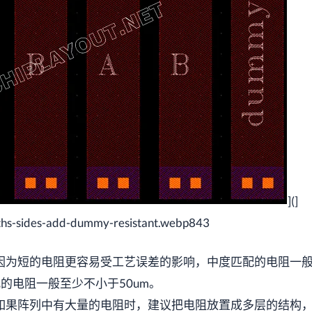
](]
hs-sides-add-dummy-resistant.webp843
因为短的电阻更容易受工艺误差的影响，中度匹配的电阻一
的电阻一般至少不小于50um。
如果阵列中有大量的电阻时，建议把电阻放置成多层的结构