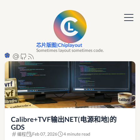
芯片版图|Chiplayout
Sometimes layout sometimes code.
Calibre+TVF输出NET(电源和地)的
GDS
编程
Feb 07, 2026
4 minute read