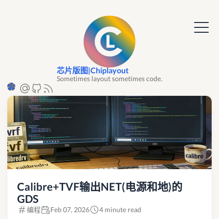
芯片版图|Chiplayout
Sometimes layout sometimes code.
Calibre+TVF输出NET(电源和地)的
GDS
编程
Feb 07, 2026
4 minute read