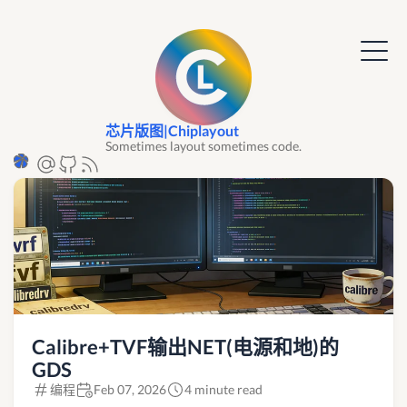
芯片版图|Chiplayout
Sometimes layout sometimes code.
Calibre+TVF输出NET(电源和地)的
GDS
编程
Feb 07, 2026
4 minute read