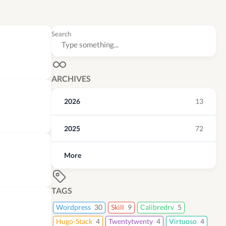
Search
ARCHIVES
2026
13
2025
72
More
TAGS
Wordpress
30
Skill
9
Calibredrv
5
Hugo-Stack
4
Twentytwenty
4
Virtuoso
4