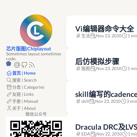
Vi编辑器命令大全
生活
Nov 23, 2010
1 mi
芯片版图|Chiplayout
Sometimes layout sometimes
code.
后仿模拟步骤
版图
Nov 23, 2010
1 mi
首页 | Home
搜索 | Search
分类 | Categories
skill编写的caden
友链 | Links
手册 | Manual
skill
Nov 23, 2010
3 min
关于 | About
微信公众号
Dracula DRC及L
EDA
Nov 22, 2010
1 mi