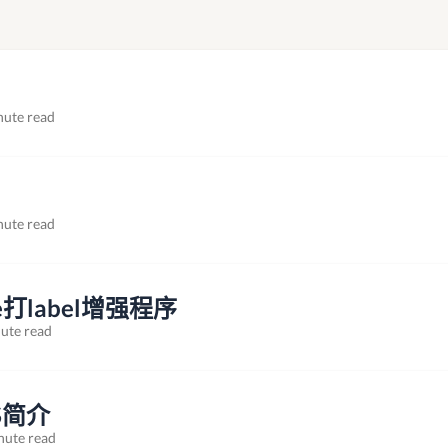
nute read
nute read
ce打label增强程序
ute read
VS简介
nute read