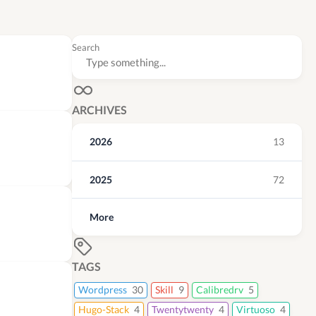
Search
ARCHIVES
2026
13
2025
72
More
TAGS
Wordpress
30
Skill
9
Calibredrv
5
Hugo-Stack
4
Twentytwenty
4
Virtuoso
4