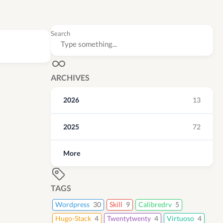
Search
ARCHIVES
2026
13
2025
72
More
TAGS
Wordpress
30
Skill
9
Calibredrv
5
Hugo-Stack
4
Twentytwenty
4
Virtuoso
4