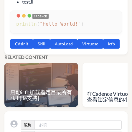
test.il
println
(
"Hello World!"
)
Cdsinit
Skill
AutoLoad
Virtuoso
Icfb
RELATED CONTENT
启动icfb加载指定目录所有
在Cadence Virtu
skill[ile支持]
查看锁定信息的小
昵称