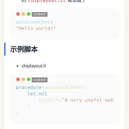
chiplayout.il
autoLoadCheck
"Hello world!"
示例脚本
chiplayout.il
procedure
(
autoLoadCheck
(
)
let
(
nil
println
(
"A very useful website:
)
)