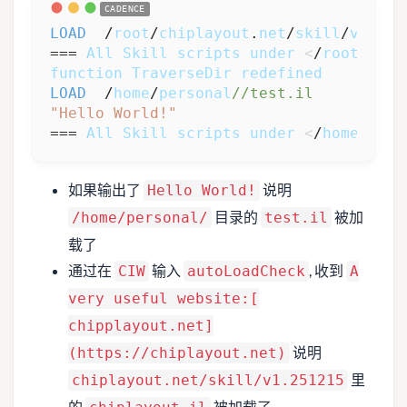
LOAD
  /
root
/
chiplayout
.
net
/
skill
/
v1
.
251
=== 
All
Skill
scripts
under
<
/
root
/
chip
function
TraverseDir
redefined
LOAD
  /
home
/
personal
//test.il
"Hello World!"
=== 
All
Skill
scripts
under
<
/
home
/
pers
如果输出了
说明
Hello World!
目录的
被加
/home/personal/
test.il
载了
通过在
输入
, 收到
CIW
autoLoadCheck
A
very useful website:[
chipplayout.net]
说明
(https://chiplayout.net)
里
chiplayout.net/skill/v1.251215
的
被加载了