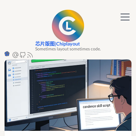
芯片版图|Chiplayout
Sometimes layout sometimes code.