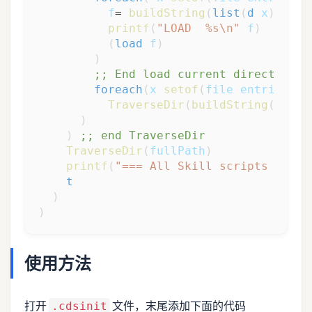
f
= 
buildString
(
list
(
d
x
)
"/"
)
printf
(
"LOAD  %s\n"
f
)
(
load
f
)
)
;; End load current directory *
foreach
(
x
setof
(
file
entries
is
TraverseDir
(
buildString
(
list
(
)
)
;; end TraverseDir
TraverseDir
(
fullPath
)
printf
(
"=== All Skill scripts under
t
)
)
使用方法
打开
文件，末尾添加下面的代码
.cdsinit