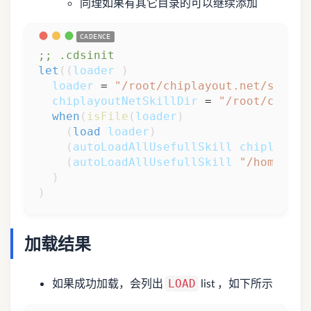
同理如果有其它目录的可以继续添加
;; .cdsinit
let
(
(
loader
)
loader
 = 
"/root/chiplayout.net/skill/
chiplayoutNetSkillDir
 = 
"/root/chipla
when
(
isFile
(
loader
)
(
load
loader
)
(
autoLoadAllUsefullSkill
chiplayout
(
autoLoadAllUsefullSkill
"/home/per
)
)
加载结果
如果成功加载，会列出
list ，如下所示
LOAD