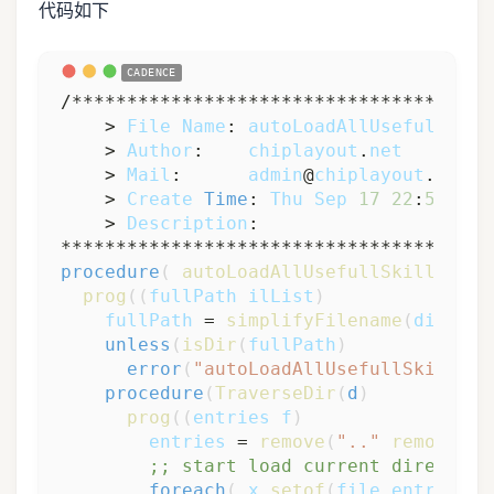
代码如下
/***************************************
    > 
File
Name
: 
autoLoadAllUsefullSkil
    > 
Author
:    
chiplayout
.
net
    > 
Mail
:      
admin
@
chiplayout
.
net
    > 
Create
Time
: 
Thu
Sep
17
22
:
51
:
12
    > 
Description
: 

procedure
(
autoLoadAllUsefullSkill
(
@
opt
prog
(
(
fullPath
ilList
)
fullPath
 = 
simplifyFilename
(
dir
)
unless
(
isDir
(
fullPath
)
error
(
"autoLoadAllUsefullSkill: <
procedure
(
TraverseDir
(
d
)
prog
(
(
entries
f
)
entries
 = 
remove
(
".."
remove
(
".
;; start load current directory
foreach
(
x
setof
(
file
entries
r