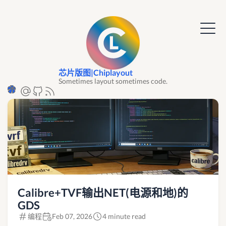
芯片版图|Chiplayout
Sometimes layout sometimes code.
Calibre+TVF输出NET(电源和地)的
GDS
编程
Feb 07, 2026
4 minute read