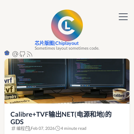
芯片版图|Chiplayout
Sometimes layout sometimes code.
Calibre+TVF输出NET(电源和地)的
GDS
编程
Feb 07, 2026
4 minute read