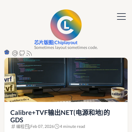
芯片版图|Chiplayout
Sometimes layout sometimes code.
Calibre+TVF输出NET(电源和地)的
GDS
编程
Feb 07, 2026
4 minute read