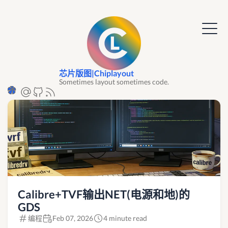
芯片版图|Chiplayout
Sometimes layout sometimes code.
Calibre+TVF输出NET(电源和地)的
GDS
编程
Feb 07, 2026
4 minute read