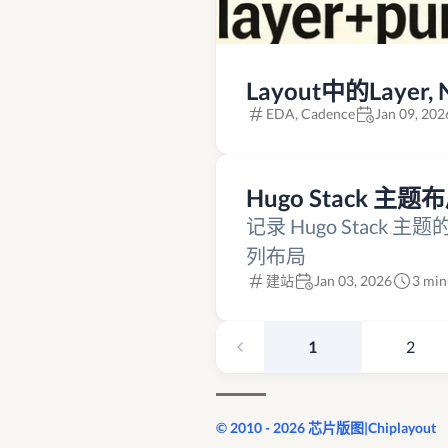
Layout中的Layer, 
EDA, Cadence
Jan 09, 202
Hugo Stack 主
记录 Hugo Stac
列布局
建站
Jan 03, 2026
3 min
1
2
© 2010 - 2026 芯片版图|Chiplayout