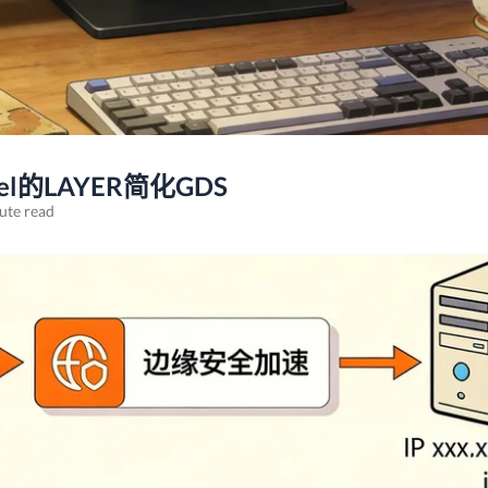
el的LAYER简化GDS
ute read