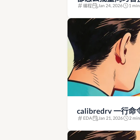
编程
Jan 24, 2026
1 min
calibredrv 一行
EDA
Jan 21, 2026
2 min