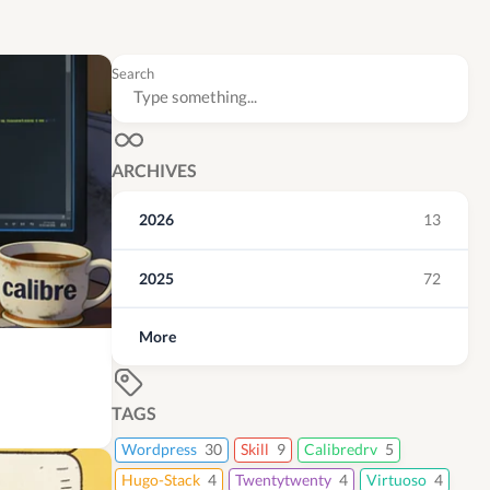
Search
ARCHIVES
2026
13
2025
72
More
TAGS
Wordpress
30
Skill
9
Calibredrv
5
Hugo-Stack
4
Twentytwenty
4
Virtuoso
4