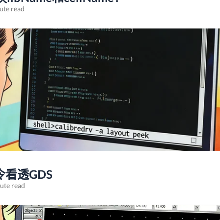
ute read
命令看透GDS
ute read