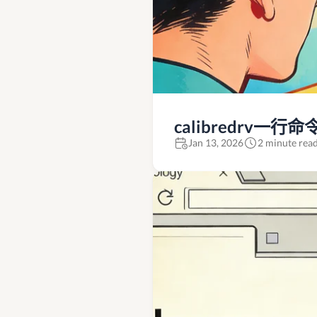
calibredrv一
Jan 13, 2026
2 minute rea