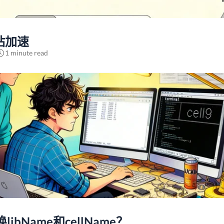
站加速
1 minute read
bName和cellName？