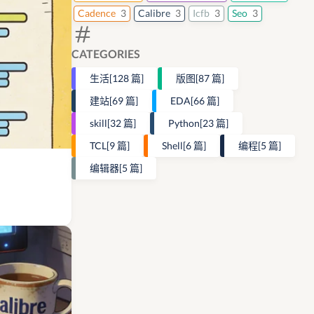
Cadence
3
Calibre
3
Icfb
3
Seo
3
CATEGORIES
生活
[128 篇]
版图
[87 篇]
建站
[69 篇]
EDA
[66 篇]
skill
[32 篇]
Python
[23 篇]
TCL
[9 篇]
Shell
[6 篇]
编程
[5 篇]
编辑器
[5 篇]