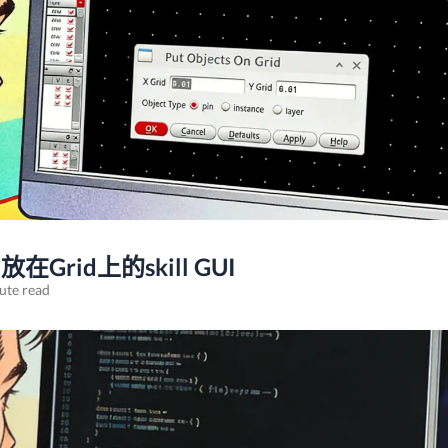
在Grid上的skill GUI
ute read