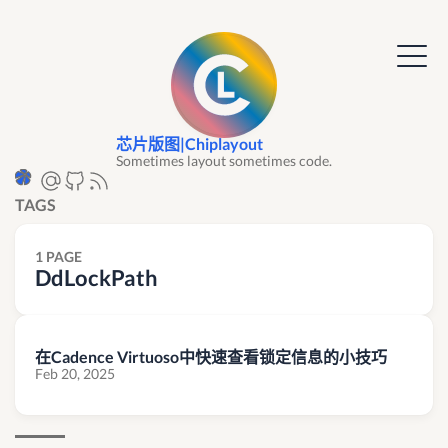
芯片版图|Chiplayout
Sometimes layout sometimes code.
TAGS
1 PAGE
DdLockPath
在Cadence Virtuoso中快速查看锁定信息的小技巧
Feb 20, 2025