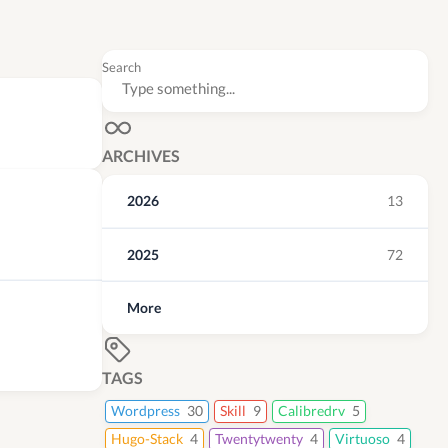
Search
ARCHIVES
2026
13
2025
72
More
TAGS
Wordpress
30
Skill
9
Calibredrv
5
Hugo-Stack
4
Twentytwenty
4
Virtuoso
4