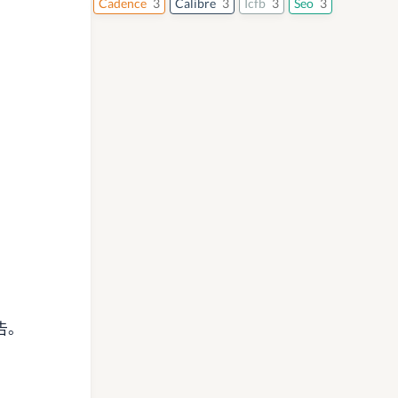
Cadence
3
Calibre
3
Icfb
3
Seo
3
告。