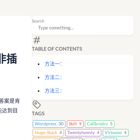
Search
TABLE OF CONTENTS
非插
方法一：
方法二：
方法三：
答案是肯
能达到目
TAGS
Wordpress
30
Skill
9
Calibredrv
5
Hugo-Stack
4
Twentytwenty
4
Virtuoso
4