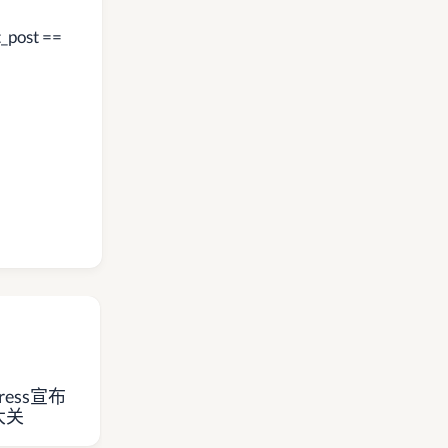
t_post ==
ress宣布
无插件实现wordpress文章
wor
大关
开头及末尾添加广告
面调