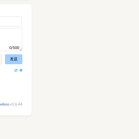
0/500
发送
wikoo
v1.6.44