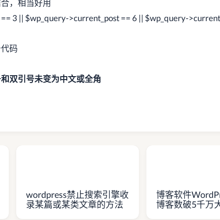
结合，相当好用
t == 3 || $wp_query->current_post == 6 || $wp_query->curren
告代码
号和双引号未变为中文或全角
wordpress禁止搜索引擎收
博客软件WordP
录某篇或某类文章的方法
博客数破5千万