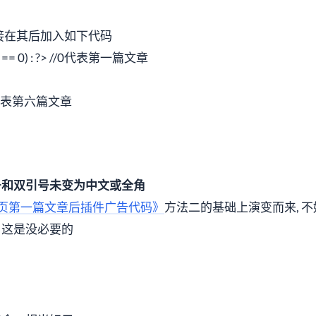
/cc]直接在其后加入如下代码
ost == 0) : ?> //0代表第一篇文章
> //5第表第六篇文章
号和双引号未变为中文或全角
ss首页第一篇文章后插件广告代码》
方法二的基础上演变而来, 
，这是没必要的