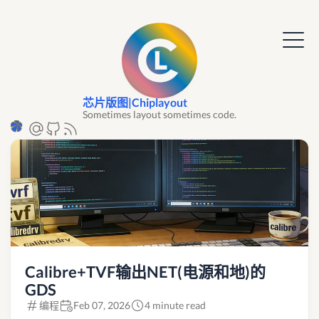
芯片版图|Chiplayout
Sometimes layout sometimes code.
Calibre+TVF输出NET(电源和地)的
GDS
编程
Feb 07, 2026
4 minute read