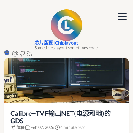
芯片版图|Chiplayout
Sometimes layout sometimes code.
Calibre+TVF输出NET(电源和地)的
GDS
编程
Feb 07, 2026
4 minute read