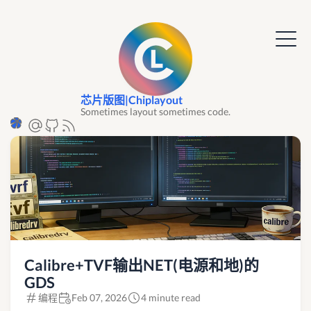
芯片版图|Chiplayout
Sometimes layout sometimes code.
Calibre+TVF输出NET(电源和地)的
GDS
编程
Feb 07, 2026
4 minute read