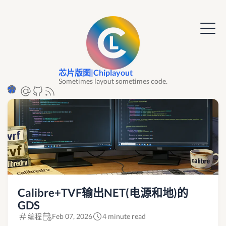
芯片版图|Chiplayout
Sometimes layout sometimes code.
Calibre+TVF输出NET(电源和地)的
GDS
编程
Feb 07, 2026
4 minute read